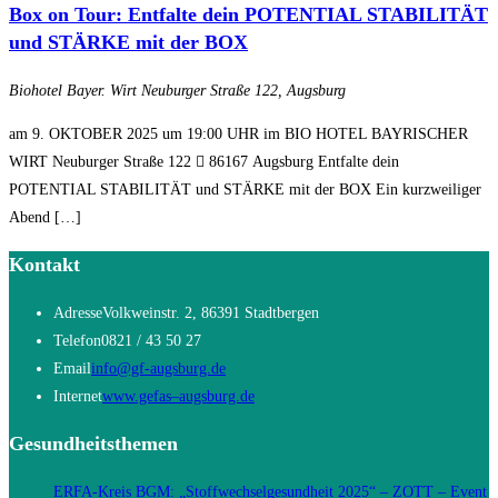
Box on Tour: Entfalte dein POTENTIAL STABILITÄT
und STÄRKE mit der BOX
Biohotel Bayer. Wirt
Neuburger Straße 122, Augsburg
am 9. OKTOBER 2025 um 19:00 UHR im BIO HOTEL BAYRISCHER
WIRT Neuburger Straße 122  86167 Augsburg Entfalte dein
POTENTIAL STABILITÄT und STÄRKE mit der BOX Ein kurzweiliger
Abend […]
Kontakt
Adresse
Volkweinstr. 2, 86391 Stadtbergen
Telefon
0821 / 43 50 27
Opens
Email
info@gf-augsburg.de
in
Opens
Internet
www.gefas–augsburg.de
your
in
Gesundheitsthemen
application
a
new
ERFA-Kreis BGM: „Stoffwechselgesundheit 2025“ – ZOTT – Event