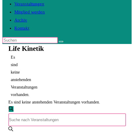
Veranstaltungen
Mitglied werden
Archiv
Kontakt
Diese
Life Kinetik
Website
durchsuchen
Es
sind
keine
anstehenden
Veranstaltungen
vorhanden.
Es sind keine anstehenden Veranstaltungen vorhanden.
Veranstaltungen
Suche
Bitte
Suche
Schlüsselwort
und
eingeben.