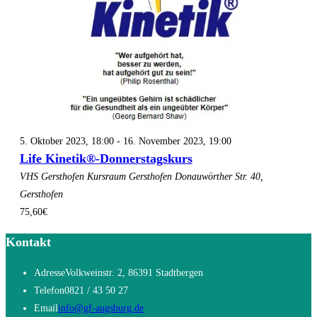
5. Oktober 2023, 18:00
-
16. November 2023, 19:00
Life Kinetik®-Donnerstagskurs
VHS Gersthofen
Kursraum Gersthofen Donauwörther Str. 40,
Gersthofen
75,60€
Kontakt
Adresse
Volkweinstr. 2, 86391 Stadtbergen
Telefon
0821 / 43 50 27
Opens
Email
info@gf-augsburg.de