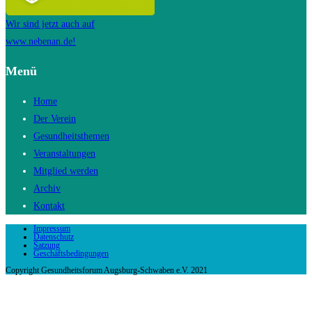
Wir sind jetzt auch auf
www.nebenan.de!
Menü
Home
Der Verein
Gesundheitsthemen
Veranstaltungen
Mitglied werden
Archiv
Kontakt
Impressum
Datenschutz
Satzung
Geschäftsbedingungen
Copyright Gesundheitsforum Augsburg-Schwaben e.V. 2021