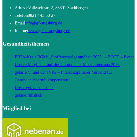
Adresse
Volkweinstr. 2, 86391 Stadtbergen
Telefon
0821 / 43 50 27
Opens
Email
info@gf-augsburg.de
in
Opens
Internet
www.gefas–augsburg.de
your
in
Gesundheitsthemen
application
a
new
ERFA-Kreis BGM: „Stoffwechselgesundheit 2025“ – ZOTT – Event
tab
Unsere Mitglieder auf der Gesundheits-Messe intersana 2026
gefas e.V. und der IVfG – Interdisziplinärer Verband für
Gesundheitsberufe kooperieren
Unser gefas-Frühstück
gefas-Frühstück
Mitglied bei