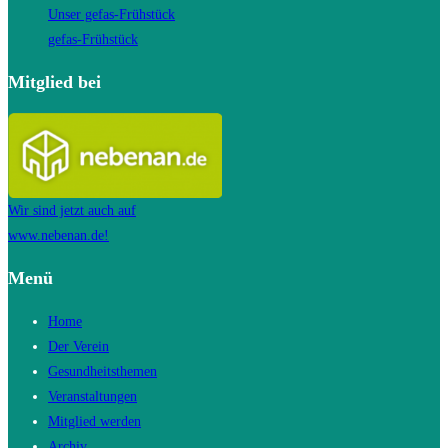
Unser gefas-Frühstück
gefas-Frühstück
Mitglied bei
Wir sind jetzt auch auf
www.nebenan.de!
Menü
Home
Der Verein
Gesundheitsthemen
Veranstaltungen
Mitglied werden
Archiv