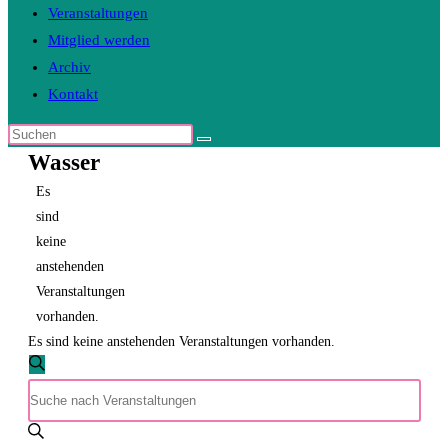
Veranstaltungen
Mitglied werden
Archiv
Kontakt
Diese
Wasser
Website
durchsuchen
Es
sind
keine
anstehenden
Veranstaltungen
vorhanden.
Es sind keine anstehenden Veranstaltungen vorhanden.
Veranstaltungen
Suche
Bitte
Suche
Schlüsselwort
und
eingeben.