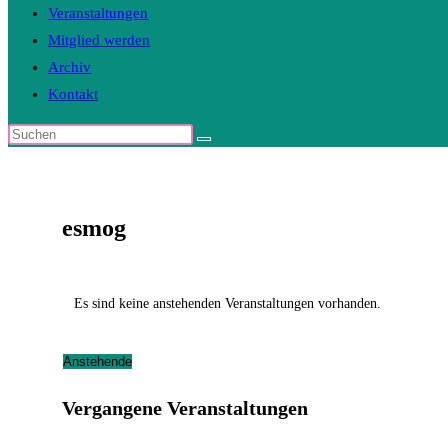
Veranstaltungen
Mitglied werden
Archiv
Kontakt
Diese
Website
durchsuchen
esmog
Es sind keine anstehenden Veranstaltungen vorhanden.
Anstehende
Datum
Vergangene Veranstaltungen
wählen.