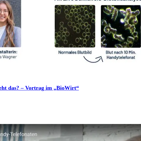
eht das? – Vortrag im „BioWirt“