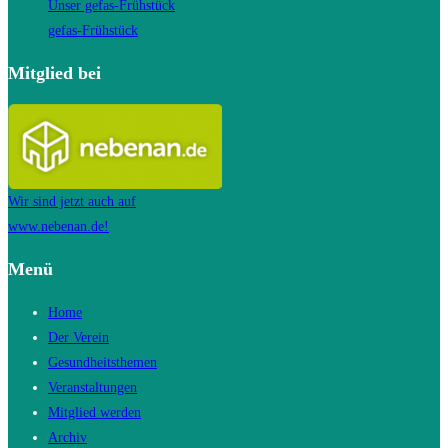
Unser gefas-Frühstück
gefas-Frühstück
Mitglied bei
Wir sind jetzt auch auf
www.nebenan.de!
Menü
Home
Der Verein
Gesundheitsthemen
Veranstaltungen
Mitglied werden
Archiv