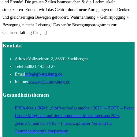
und Freude! Die grauen Zellen beanspruchen & die Lachmuskeln
strapazieren. Zudem wird das Gehirn durch neue Anregungen mit Denken
und gleichzeitigen Bewegen gefördert. Wahrnehmung + Gehirnjogging +
Bewegung = mehr Leistung! Das sanfte Bewegungsprogramm zur
Gehirnentfaltung für […]
Kontakt
Adresse
Volkweinstr. 2, 86391 Stadtbergen
Telefon
0821 / 43 50 27
Opens
Email
info@gf-augsburg.de
in
Opens
Internet
www.gefas–augsburg.de
your
in
Gesundheitsthemen
application
a
new
ERFA-Kreis BGM: „Stoffwechselgesundheit 2025“ – ZOTT – Event
tab
Unsere Mitglieder auf der Gesundheits-Messe intersana 2026
gefas e.V. und der IVfG – Interdisziplinärer Verband für
Gesundheitsberufe kooperieren