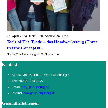
27. April 2024, 10:00
-
28. April 2024, 17:00
Tools of The Trade – das Handwerkszeug (Three
In One Concepts®)
Bonstetten
Hasenbergstr. 8, Bonstetten
Kontakt
Adresse
Volkweinstr. 2, 86391 Stadtbergen
Telefon
0821 / 43 50 27
Opens
Email
info@gf-augsburg.de
in
Opens
Internet
www.gefas–augsburg.de
your
in
Gesundheitsthemen
application
a