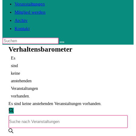
Veranstaltungen
Mitglied werden
Archiv
Kontakt
Diese
Verhaltensbarometer
Website
durchsuchen
Es
sind
keine
anstehenden
Veranstaltungen
vorhanden.
Es sind keine anstehenden Veranstaltungen vorhanden.
Veranstaltungen
Suche
Bitte
Suche
Schlüsselwort
und
eingeben.