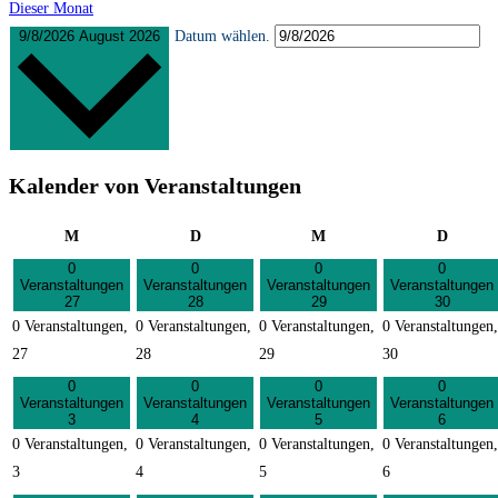
Dieser Monat
9/8/2026
August 2026
Datum wählen.
Kalender von Veranstaltungen
Montag
Dienstag
Mittwoch
Donner
M
D
M
D
0
0
0
0
Veranstaltungen
Veranstaltungen
Veranstaltungen
Veranstaltungen
27
28
29
30
0 Veranstaltungen,
0 Veranstaltungen,
0 Veranstaltungen,
0 Veranstaltungen,
27
28
29
30
0
0
0
0
Veranstaltungen
Veranstaltungen
Veranstaltungen
Veranstaltungen
3
4
5
6
0 Veranstaltungen,
0 Veranstaltungen,
0 Veranstaltungen,
0 Veranstaltungen,
3
4
5
6