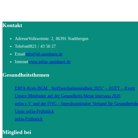
Kontakt
Adresse
Volkweinstr. 2, 86391 Stadtbergen
Telefon
0821 / 43 50 27
Opens
Email
info@gf-augsburg.de
in
Opens
Internet
www.gefas–augsburg.de
your
in
Gesundheitsthemen
application
a
new
ERFA-Kreis BGM: „Stoffwechselgesundheit 2025“ – ZOTT – Event
tab
Unsere Mitglieder auf der Gesundheits-Messe intersana 2026
gefas e.V. und der IVfG – Interdisziplinärer Verband für Gesundheitsb
Unser gefas-Frühstück
gefas-Frühstück
Mitglied bei