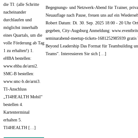
die TI: (alle Schritte
Begegnungs- und Netzwerk-Abend für Trainer, priv
nacheinander
Neuauflage nach Pause, freuen uns auf ein Wiedersehe
durchlaufen und
Robert Datum: Di. 30. Sep. 2025 18:00 - 20 Uhr Or
möglichst innerhalb
gegeben, City-Augsburg Anmeldung: www.eventbrite.
eines Quartals, um die
seminarabend-meetup-tickets-1681252985939 gratis
volle Förderung ab Tag
Beyond Leadership Das Format für Teambuilding u
1 zu erhalten!) 1.
Teams“. Interessieren Sie sich […]
eHBA bestellen:
www.ehba.de/arni2.
SMC-B bestellen:
www.smc-b.de/arni3.
TI-Anschluss
„TI4HEALTH Mobil“
bestellen 4.
Kartenterminal
erhalten 5.
TI4HEALTH […]