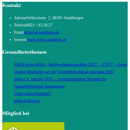
Kontakt
Adresse
Volkweinstr. 2, 86391 Stadtbergen
Telefon
0821 / 43 50 27
Opens
Email
info@gf-augsburg.de
in
Opens
Internet
www.gefas–augsburg.de
your
in
Gesundheitsthemen
application
a
new
ERFA-Kreis BGM: „Stoffwechselgesundheit 2025“ – ZOTT – Event
tab
Unsere Mitglieder auf der Gesundheits-Messe intersana 2026
gefas e.V. und der IVfG – Interdisziplinärer Verband für
Gesundheitsberufe kooperieren
Unser gefas-Frühstück
gefas-Frühstück
Mitglied bei