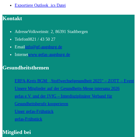
Exportiere Outlook .ics Datei
Kontakt
Adresse
Volkweinstr. 2, 86391 Stadtbergen
Telefon
0821 / 43 50 27
Opens
Email
info@gf-augsburg.de
in
Opens
Internet
www.gefas–augsburg.de
your
in
Gesundheitsthemen
application
a
new
ERFA-Kreis BGM: „Stoffwechselgesundheit 2025“ – ZOTT – Event
tab
Unsere Mitglieder auf der Gesundheits-Messe intersana 2026
gefas e.V. und der IVfG – Interdisziplinärer Verband für
Gesundheitsberufe kooperieren
Unser gefas-Frühstück
gefas-Frühstück
Mitglied bei