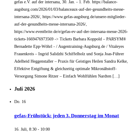
gefas e.V. auf der intersana, 30. Jan. - 1. Feb. https://balance-
augsburg.com/2026/01/03/balanceaux-auf-der-gesundheits-messe-
intersana-2026/, https://www.gefas-augsburg.de/unsere-mitglieder-
auf-der-gesundheits-messe-intersana-2026/,
https://www.eventbrite.de/e/gefas-ev-auf-der-intersana-messe-2026-
tickets-1669476973569 -> Tickets Barbara Koppold – PARSYM®
Bernadette Epp-Wöhrl - / Augentraining-Augsburg.de / Vitaleyes
Frauenkreis – Ingrid Salidzhi Schiffelholz und Sonja Joas-Führer
Adelheid Heggenstaller – Praxis für Geistiges Heilen Sandra Kelke,
Effektive Entgiftung & gleichzeitig optimale Mikronähstoff-
Versorgung Simone Ritzer – Einfach Wohlfühlen Nardten […]
Juli 2026
Do.
16
gefas-Frühstück: jeden 3. Donnerstag im Monat
16. Juli, 8:30
-
10:00