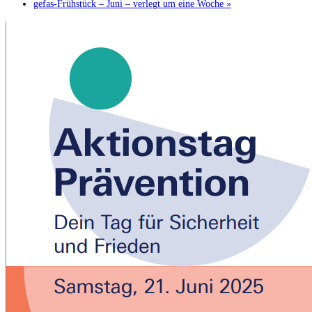
gefas-Frühstück – Juni – verlegt um eine Woche
»