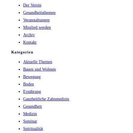
Der Verein
the
Gesundheitsthemen
search
Veranstaltungen
panel.
Mitglied werden
Archiv
Kontakt
Kategorien
Aktuelle Themen
Bauen und Wohnen
Bewegung
Boden
Ernährung
Ganzheitliche Zahnmedizin
Gesundheit
Medizin
Seminar
Spiritualität