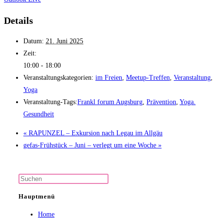
Details
Datum:
21. Juni 2025
Zeit:
10:00 - 18:00
Veranstaltungskategorien:
im Freien
,
Meetup-Treffen
,
Veranstaltung
,
Yoga
Veranstaltung-Tags:
Frankl forum Augsburg
,
Prävention
,
Yoga.
Gesundheit
«
RAPUNZEL – Exkursion nach Legau im Allgäu
gefas-Frühstück – Juni – verlegt um eine Woche
»
Press
Escape
Hauptmenü
to
Home
close