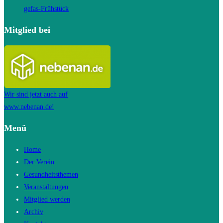
gefas-Frühstück
Mitglied bei
Wir sind jetzt auch auf
www.nebenan.de!
Menü
Home
Der Verein
Gesundheitsthemen
Veranstaltungen
Mitglied werden
Archiv