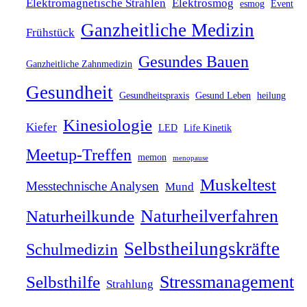
Elektromagnetische Strahlen
Elektrosmog
esmog
Event
Ganzheitliche Medizin
Frühstück
Gesundes Bauen
Ganzheitliche Zahnmedizin
Gesundheit
Gesundheitspraxis
Gesund Leben
heilung
Kinesiologie
Kiefer
LED
Life Kinetik
Meetup-Treffen
memon
menopause
Muskeltest
Messtechnische Analysen
Mund
Naturheilverfahren
Naturheilkunde
Selbstheilungskräfte
Schulmedizin
Stressmanagement
Selbsthilfe
Strahlung