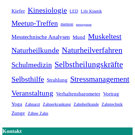
Kinesiologie
Kiefer
LED
Life Kinetik
Meetup-Treffen
memon
menopause
Muskeltest
Messtechnische Analysen
Mund
Naturheilverfahren
Naturheilkunde
Selbstheilungskräfte
Schulmedizin
Stressmanagement
Selbsthilfe
Strahlung
Veranstaltung
Verhaltensbarometer
Vortrag
Yoga
Zahnarzt
Zahnerkrankung
Zahnheilkunde
Zahntechnik
Zunge
Zähne Zahn
Kontakt