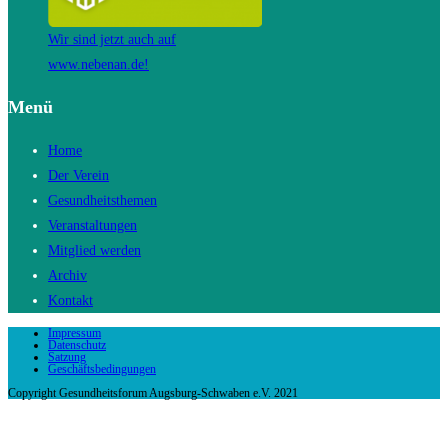
Wir sind jetzt auch auf
www.nebenan.de!
Menü
Home
Der Verein
Gesundheitsthemen
Veranstaltungen
Mitglied werden
Archiv
Kontakt
Impressum
Datenschutz
Satzung
Geschäftsbedingungen
Copyright Gesundheitsforum Augsburg-Schwaben e.V. 2021