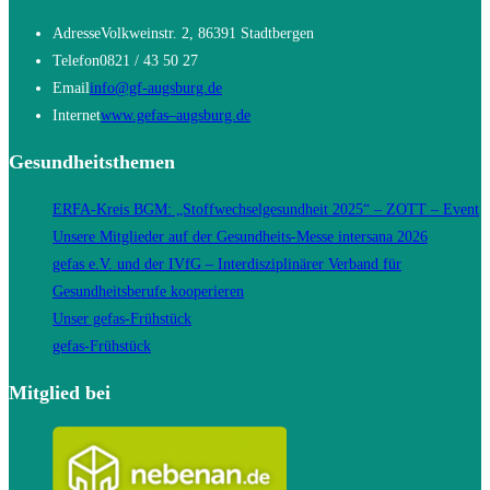
Adresse
Volkweinstr. 2, 86391 Stadtbergen
Telefon
0821 / 43 50 27
Opens
Email
info@gf-augsburg.de
in
Opens
Internet
www.gefas–augsburg.de
your
in
Gesundheitsthemen
application
a
new
ERFA-Kreis BGM: „Stoffwechselgesundheit 2025“ – ZOTT – Event
tab
Unsere Mitglieder auf der Gesundheits-Messe intersana 2026
gefas e.V. und der IVfG – Interdisziplinärer Verband für
Gesundheitsberufe kooperieren
Unser gefas-Frühstück
gefas-Frühstück
Mitglied bei