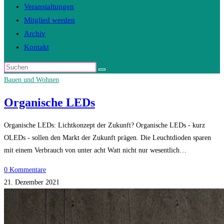
Veranstaltungen
Mitglied werden
Archiv
Kontakt
Diese
Website
Bauen und Wohnen
durchsuchen
Organische LEDs
Organische LEDs: Lichtkonzept der Zukunft? Organische LEDs - kurz
OLEDs - sollen den Markt der Zukunft prägen. Die Leuchtdioden sparen
mit einem Verbrauch von unter acht Watt nicht nur wesentlich…
0 Kommentare
21. Dezember 2021