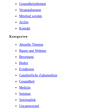
Gesundheitsthemen
search
Veranstaltungen
panel.
Mitglied werden
Archiv
Kontakt
Kategorien
Aktuelle Themen
Bauen und Wohnen
Bewegung
Boden
Ernährung
Ganzheitliche Zahnmedizin
Gesundheit
Medizin
Seminar
Spiritualität
Uncategorized