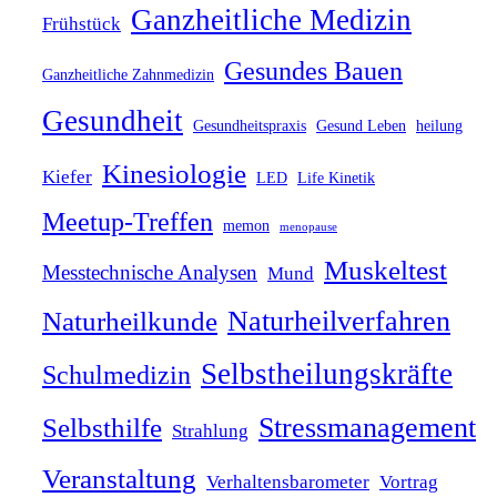
Ganzheitliche Medizin
Frühstück
Gesundes Bauen
Ganzheitliche Zahnmedizin
Gesundheit
Gesundheitspraxis
Gesund Leben
heilung
Kinesiologie
Kiefer
LED
Life Kinetik
Meetup-Treffen
memon
menopause
Muskeltest
Messtechnische Analysen
Mund
Naturheilverfahren
Naturheilkunde
Selbstheilungskräfte
Schulmedizin
Stressmanagement
Selbsthilfe
Strahlung
Veranstaltung
Verhaltensbarometer
Vortrag