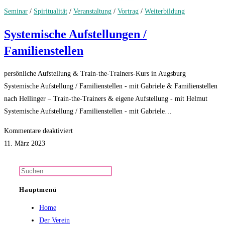
Seminar
/
Spiritualität
/
Veranstaltung
/
Vortrag
/
Weiterbildung
Systemische Aufstellungen /
Familienstellen
persönliche Aufstellung & Train-the-Trainers-Kurs in Augsburg
Systemische Aufstellung / Familienstellen - mit Gabriele & Familienstellen
nach Hellinger – Train-the-Trainers & eigene Aufstellung - mit Helmut
Systemische Aufstellung / Familienstellen - mit Gabriele…
für
Kommentare deaktiviert
Systemische
11. März 2023
Aufstellungen
/
Press
Familienstellen
Escape
Hauptmenü
to
Home
close
Der Verein
the