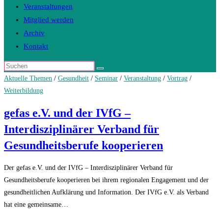
Veranstaltungen
Mitglied werden
Archiv
Kontakt
Diese
Website
Aktuelle Themen
/
Gesundheit
/
Seminar
/
Veranstaltung
/
Vortrag
/
durchsuchen
Weiterbildung
gefas e.V. und der IVfG –
Interdisziplinärer Verband für
Gesundheitsberufe kooperieren
Der gefas e.V. und der IVfG – Interdisziplinärer Verband für
Gesundheitsberufe kooperieren bei ihrem regionalen Engagement und der
gesundheitlichen Aufklärung und Information. Der IVfG e.V. als Verband
hat eine gemeinsame…