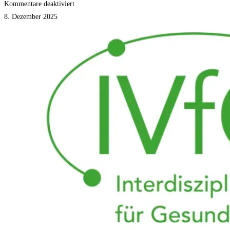
für
Kommentare deaktiviert
gefas
8. Dezember 2025
e.V.
und
der
IVfG
–
Interdisziplinärer
Verband
für
Gesundheitsberufe
kooperieren