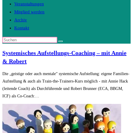
Veranstaltungen
Mitglied werden
Archiv
Kontakt
Diese
Website
Systemisches Aufstellungs-Coaching – mit Annie
durchsuchen
& Robert
Die „geistige oder auch mentale“ systemische Aufstellung: eigene Familien-
Aufstellung & auch als Train-the-Trainers-Kurs möglich - mit Annie Hack
(leitende Coach) als Durchführende und Robert Brunner (ECA, BBGM,
ICF) als Co-Coach:…