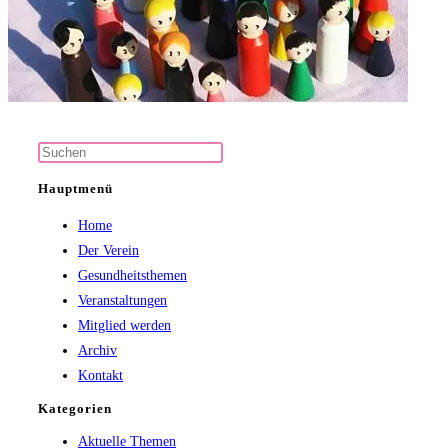
Press
Escape
Hauptmenü
to
Home
close
Der Verein
the
Gesundheitsthemen
search
Veranstaltungen
panel.
Mitglied werden
Archiv
Kontakt
Kategorien
Aktuelle Themen