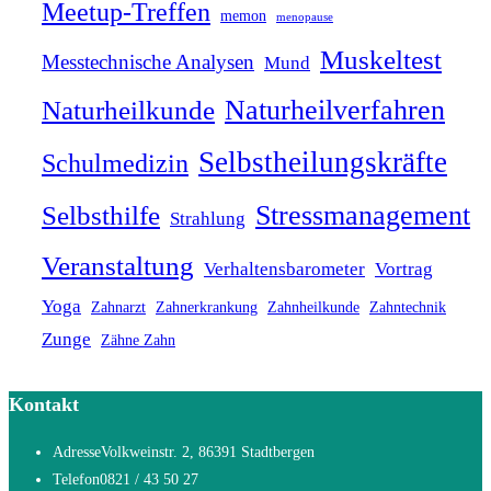
Meetup-Treffen
memon
menopause
Muskeltest
Messtechnische Analysen
Mund
Naturheilverfahren
Naturheilkunde
Selbstheilungskräfte
Schulmedizin
Stressmanagement
Selbsthilfe
Strahlung
Veranstaltung
Verhaltensbarometer
Vortrag
Yoga
Zahnarzt
Zahnerkrankung
Zahnheilkunde
Zahntechnik
Zunge
Zähne Zahn
Kontakt
Adresse
Volkweinstr. 2, 86391 Stadtbergen
Telefon
0821 / 43 50 27