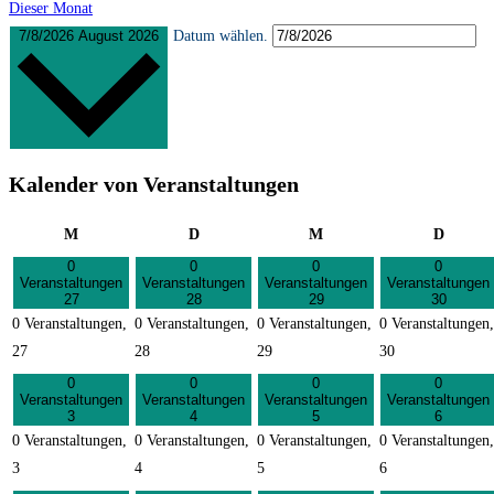
Dieser Monat
7/8/2026
August 2026
Datum wählen.
Kalender von Veranstaltungen
Montag
Dienstag
Mittwoch
Donner
M
D
M
D
0
0
0
0
Veranstaltungen
Veranstaltungen
Veranstaltungen
Veranstaltungen
27
28
29
30
0 Veranstaltungen,
0 Veranstaltungen,
0 Veranstaltungen,
0 Veranstaltungen,
27
28
29
30
0
0
0
0
Veranstaltungen
Veranstaltungen
Veranstaltungen
Veranstaltungen
3
4
5
6
0 Veranstaltungen,
0 Veranstaltungen,
0 Veranstaltungen,
0 Veranstaltungen,
3
4
5
6