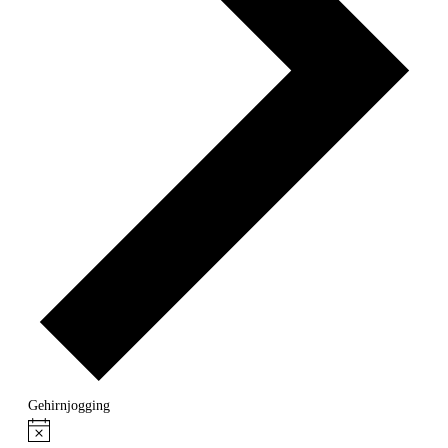
Gehirnjogging
Veranstaltungen
Hinweis