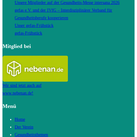
Unsere Mitglieder auf der Gesundheits-Messe intersana 2026
gefas e.V. und der IVfG – Interdisziplinärer Verband für
Gesundheitsberufe kooperieren
Unser gefas-Frühstück
gefas-Frühstück
Mitglied bei
Wir sind jetzt auch auf
www.nebenan.de!
Menü
Home
Der Verein
Gesundheitsthemen