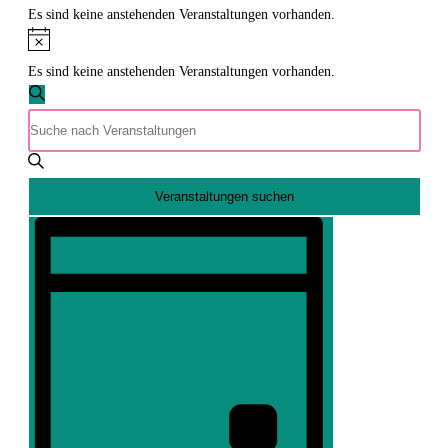
für
Es sind keine anstehenden Veranstaltungen vorhanden.
9.
Hinweis
August
Es sind keine anstehenden Veranstaltungen vorhanden.
2026
Veranstaltungen
Suche
Bitte
Suche
Schlüsselwort
und
eingeben.
Ansichten,
Suche
Veranstaltungen suchen
Navigation
nach
Veranstaltung
Veranstaltungen
Ansichten-
Schlüsselwort.
Navigation