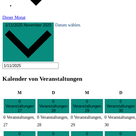
Dieser Monat
1/11/2025
November 2025
Datum wählen.
Kalender von Veranstaltungen
Montag
Dienstag
Mittwoch
Donner
M
D
M
D
0
0
0
0
Veranstaltungen
Veranstaltungen
Veranstaltungen
Veranstaltungen
27
28
29
30
0 Veranstaltungen,
0 Veranstaltungen,
0 Veranstaltungen,
0 Veranstaltungen,
27
28
29
30
0
0
0
0