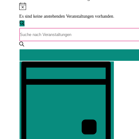
8.
Hinweis
August
Es sind keine anstehenden Veranstaltungen vorhanden.
2026
Veranstaltungen
Suche
Bitte
Suche
Schlüsselwort
und
eingeben.
Ansichten,
Suche
Navigation
nach
Veranstaltung
Veranstaltungen
Ansichten-
Schlüsselwort.
Navigation