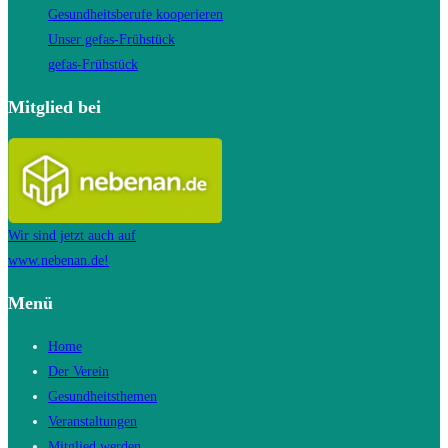
Gesundheitsberufe kooperieren
Unser gefas-Frühstück
gefas-Frühstück
Mitglied bei
Wir sind jetzt auch auf
www.nebenan.de!
Menü
Home
Der Verein
Gesundheitsthemen
Veranstaltungen
Mitglied werden