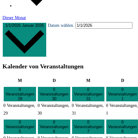
Dieser Monat
1/1/2026
Januar 2026
Datum wählen.
Kalender von Veranstaltungen
Montag
Dienstag
Mittwoch
Donner
M
D
M
D
0
0
0
0
Veranstaltungen
Veranstaltungen
Veranstaltungen
Veranstaltungen
29
30
31
1
0 Veranstaltungen,
0 Veranstaltungen,
0 Veranstaltungen,
0 Veranstaltungen,
29
30
31
1
0
0
0
0
Veranstaltungen
Veranstaltungen
Veranstaltungen
Veranstaltungen
5
6
7
8