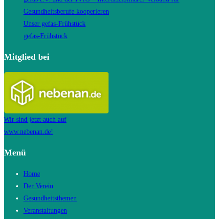
Gesundheitsberufe kooperieren
Unser gefas-Frühstück
gefas-Frühstück
Mitglied bei
Wir sind jetzt auch auf
www.nebenan.de!
Menü
Home
Der Verein
Gesundheitsthemen
Veranstaltungen