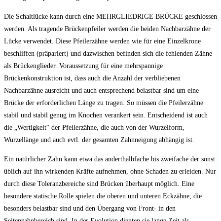
Die Schaltlücke kann durch eine MEHRGLIEDRIGE BRÜCKE geschlossen
werden. Als tragende Brückenpfeiler werden die beiden Nachbarzähne der
Lücke verwendet. Diese Pfeilerzähne werden wie für eine Einzelkrone
beschliffen (präpariert) und dazwischen befinden sich die fehlenden Zähne
als Brückenglieder. Voraussetzung für eine mehrspannige
Brückenkonstruktion ist, dass auch die Anzahl der verbliebenen
Nachbarzähne ausreicht und auch entsprechend belastbar sind um eine
Brücke der erforderlichen Länge zu tragen. So müssen die Pfeilerzähne
stabil und stabil genug im Knochen verankert sein. Entscheidend ist auch
die „Wertigkeit“ der Pfeilerzähne, die auch von der Wurzelform,
Wurzellänge und auch evtl. der gesamten Zahnneigung abhängig ist.
Ein natürlicher Zahn kann etwa das anderthalbfache bis zweifache der sonst
üblich auf ihn wirkenden Kräfte aufnehmen, ohne Schaden zu erleiden. Nur
durch diese Toleranzbereiche sind Brücken überhaupt möglich. Eine
besondere statische Rolle spielen die oberen und unteren Eckzähne, die
besonders belastbar sind und den Übergang von Front- in den
Seitenzahnbereich sind. In der Evolution dienten sie lange Zeit als