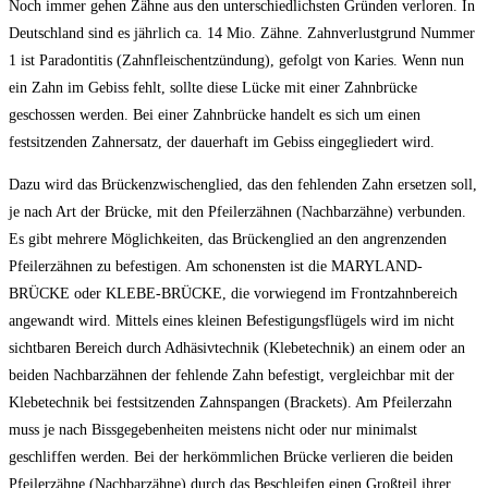
Noch immer gehen Zähne aus den unterschiedlichsten Gründen verloren. In
Deutschland sind es jährlich ca. 14 Mio. Zähne. Zahnverlustgrund Nummer
1 ist Paradontitis (Zahnfleischentzündung), gefolgt von Karies. Wenn nun
ein Zahn im Gebiss fehlt, sollte diese Lücke mit einer Zahnbrücke
geschossen werden. Bei einer Zahnbrücke handelt es sich um einen
festsitzenden Zahnersatz, der dauerhaft im Gebiss eingegliedert wird.
Dazu wird das Brückenzwischenglied, das den fehlenden Zahn ersetzen soll,
je nach Art der Brücke, mit den Pfeilerzähnen (Nachbarzähne) verbunden.
Es gibt mehrere Möglichkeiten, das Brückenglied an den angrenzenden
Pfeilerzähnen zu befestigen. Am schonensten ist die MARYLAND-
BRÜCKE oder KLEBE-BRÜCKE, die vorwiegend im Frontzahnbereich
angewandt wird. Mittels eines kleinen Befestigungsflügels wird im nicht
sichtbaren Bereich durch Adhäsivtechnik (Klebetechnik) an einem oder an
beiden Nachbarzähnen der fehlende Zahn befestigt, vergleichbar mit der
Klebetechnik bei festsitzenden Zahnspangen (Brackets). Am Pfeilerzahn
muss je nach Bissgegebenheiten meistens nicht oder nur minimalst
geschliffen werden. Bei der herkömmlichen Brücke verlieren die beiden
Pfeilerzähne (Nachbarzähne) durch das Beschleifen einen Großteil ihrer