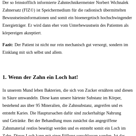
Der so feinstofflich informierte Zahntechnikermeister Norbert Wichnalek
Zahnersatz (FIZ©) ist Speichermedium für die radionisch übermittelten
Bewusstseinsinformationen und somit ein bioenergetisch hochschwingender
Energieträger. Er wird dann eher vom Unterbewusstsein des Patienten als
körpereigen akzeptiert.
Fazit:
Der Patient ist nicht nur rein mechanisch gut versorgt, sondern im
Einklang mit sich selbst und allem.
1. Wenn der Zahn ein Loch hat!
In unserem Mund leben Bakterien, die sich von Zucker ernähren und diesen
in Säure umwandeln. Diese kann unsere härteste Substanz im Körper,
bestehend aus über 95 Mineralien, die Zahnsubstanz, angreifen und es
entsteht Karies. Die Hauptursachen dafür sind zuckerhaltige Nahrung
und Getränke. Bei der Behandlung muss zunächst das angegriffene
Zahnmaterial restlos beseitigt werden und es entsteht somit ein Loch im
Zahn. Dieses Loch kann mit einer Füllung verschlossen werden. Ist das