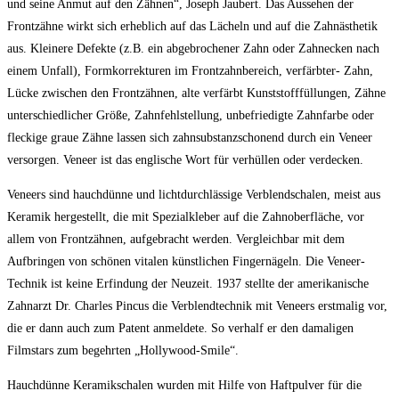
und seine Anmut auf den Zähnen“, Joseph Jaubert. Das Aussehen der
Frontzähne wirkt sich erheblich auf das Lächeln und auf die Zahnästhetik
aus. Kleinere Defekte (z.B. ein abgebrochener Zahn oder Zahnecken nach
einem Unfall), Formkorrekturen im Frontzahnbereich, verfärbter- Zahn,
Lücke zwischen den Frontzähnen, alte verfärbt Kunststofffüllungen, Zähne
unterschiedlicher Größe, Zahnfehlstellung, unbefriedigte Zahnfarbe oder
fleckige graue Zähne lassen sich zahnsubstanzschonend durch ein Veneer
versorgen. Veneer ist das englische Wort für verhüllen oder verdecken.
Veneers sind hauchdünne und lichtdurchlässige Verblendschalen, meist aus
Keramik hergestellt, die mit Spezialkleber auf die Zahnoberfläche, vor
allem von Frontzähnen, aufgebracht werden. Vergleichbar mit dem
Aufbringen von schönen vitalen künstlichen Fingernägeln. Die Veneer-
Technik ist keine Erfindung der Neuzeit. 1937 stellte der amerikanische
Zahnarzt Dr. Charles Pincus die Verblendtechnik mit Veneers erstmalig vor,
die er dann auch zum Patent anmeldete. So verhalf er den damaligen
Filmstars zum begehrten „Hollywood-Smile“.
Hauchdünne Keramikschalen wurden mit Hilfe von Haftpulver für die