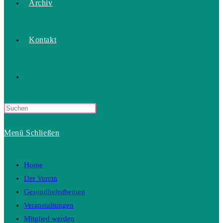
Archiv
Kontakt
Website-
Press
Suche
Escape
Menü
Schließen
to
close
umschalten
the
Home
search
Der Verein
panel.
Gesundheitsthemen
Veranstaltungen
Mitglied werden