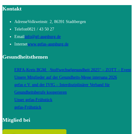
Kontakt
Adresse
Volkweinstr. 2, 86391 Stadtbergen
Telefon
0821 / 43 50 27
Opens
Email
info@gf-augsburg.de
in
Opens
Internet
www.gefas–augsburg.de
your
in
Gesundheitsthemen
application
a
new
ERFA-Kreis BGM: „Stoffwechselgesundheit 2025“ – ZOTT – Event
tab
Unsere Mitglieder auf der Gesundheits-Messe intersana 2026
gefas e.V. und der IVfG – Interdisziplinärer Verband für
Gesundheitsberufe kooperieren
Unser gefas-Frühstück
gefas-Frühstück
Mitglied bei