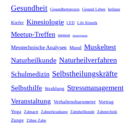
Gesundheit
Gesundheitspraxis
Gesund Leben
heilung
Kinesiologie
Kiefer
LED
Life Kinetik
Meetup-Treffen
memon
menopause
Muskeltest
Messtechnische Analysen
Mund
Naturheilverfahren
Naturheilkunde
Selbstheilungskräfte
Schulmedizin
Stressmanagement
Selbsthilfe
Strahlung
Veranstaltung
Verhaltensbarometer
Vortrag
Yoga
Zahnarzt
Zahnerkrankung
Zahnheilkunde
Zahntechnik
Zunge
Zähne Zahn