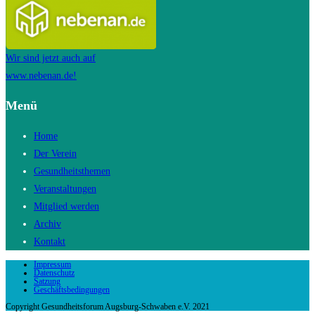
Wir sind jetzt auch auf
www.nebenan.de!
Menü
Home
Der Verein
Gesundheitsthemen
Veranstaltungen
Mitglied werden
Archiv
Kontakt
Impressum
Datenschutz
Satzung
Geschäftsbedingungen
Copyright Gesundheitsforum Augsburg-Schwaben e.V. 2021