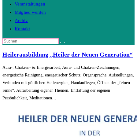
Veranstaltungen
Mitglied werden
Archiv
Kontakt
Diese
Website
Heilerausbildung „Heiler der Neuen Generation“
durchsuchen
Aura-, Chakren- & Energiearbeit, Aura- und Chakren-Zeichnungen,
energetische Reinigung, energetischer Schutz, Organsprache, Aufstellungen,
Verbinden mit göttlichen Heilenergien, Handauflegen, Öffnen der „feinen
Sinne“, Aufarbeitung eigener Themen, Entfaltung der eigenen
Persönlichkeit, Meditationen…