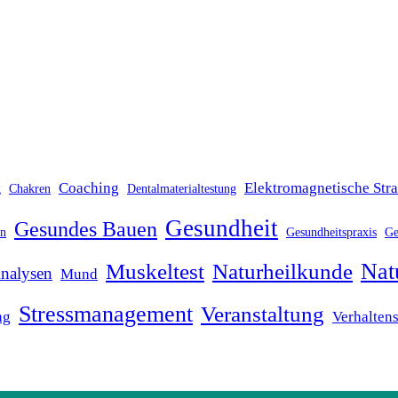
Coaching
Elektromagnetische Str
g
Chakren
Dentalmaterialtestung
Gesundheit
Gesundes Bauen
in
Gesundheitspraxis
Ge
Nat
Muskeltest
Naturheilkunde
nalysen
Mund
Stressmanagement
Veranstaltung
ng
Verhalten