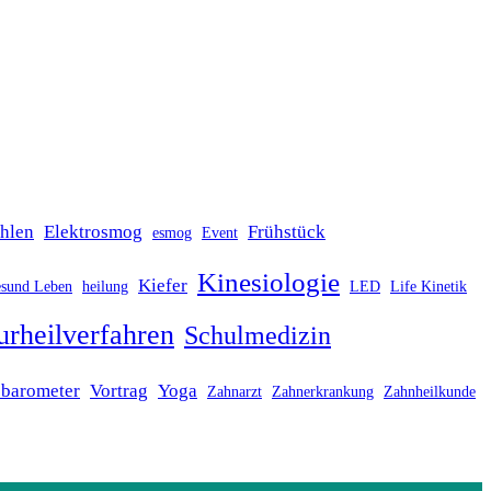
ahlen
Elektrosmog
Frühstück
esmog
Event
Kinesiologie
Kiefer
sund Leben
heilung
LED
Life Kinetik
urheilverfahren
Schulmedizin
sbarometer
Vortrag
Yoga
Zahnarzt
Zahnerkrankung
Zahnheilkunde