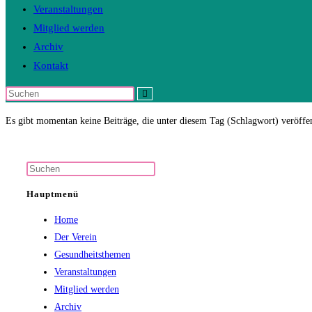
Veranstaltungen
Mitglied werden
Archiv
Kontakt
Diese
Website
Es gibt momentan keine Beiträge, die unter diesem Tag (Schlagwort) veröffe
durchsuchen
Press
Escape
Hauptmenü
to
Home
close
Der Verein
the
Gesundheitsthemen
search
Veranstaltungen
panel.
Mitglied werden
Archiv