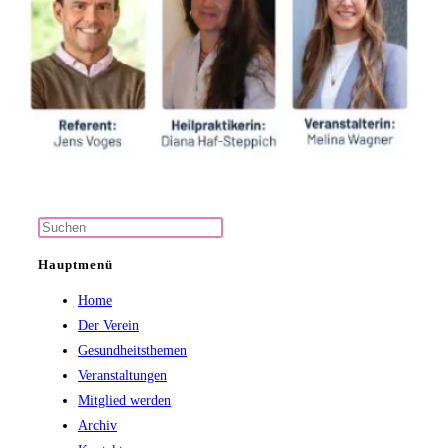
Press
Escape
Hauptmenü
to
Home
close
Der Verein
the
Gesundheitsthemen
search
Veranstaltungen
panel.
Mitglied werden
Archiv