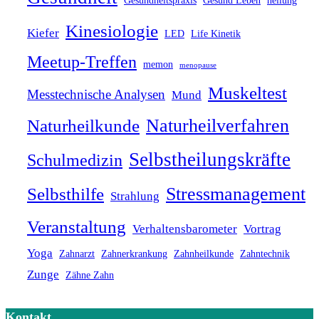
Gesundheitspraxis
Gesund Leben
heilung
Kinesiologie
Kiefer
LED
Life Kinetik
Meetup-Treffen
memon
menopause
Muskeltest
Messtechnische Analysen
Mund
Naturheilverfahren
Naturheilkunde
Selbstheilungskräfte
Schulmedizin
Stressmanagement
Selbsthilfe
Strahlung
Veranstaltung
Verhaltensbarometer
Vortrag
Yoga
Zahnarzt
Zahnerkrankung
Zahnheilkunde
Zahntechnik
Zunge
Zähne Zahn
Kontakt