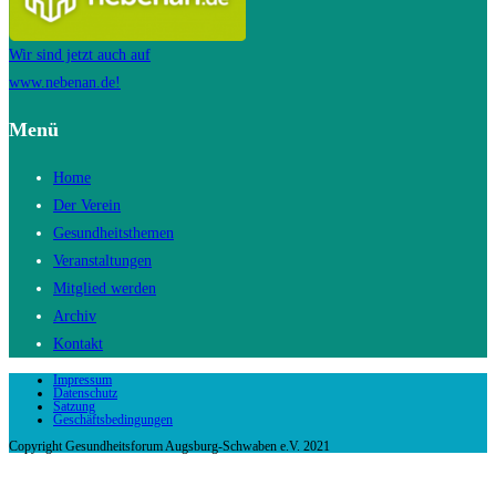
Wir sind jetzt auch auf
www.nebenan.de!
Menü
Home
Der Verein
Gesundheitsthemen
Veranstaltungen
Mitglied werden
Archiv
Kontakt
Impressum
Datenschutz
Satzung
Geschäftsbedingungen
Copyright Gesundheitsforum Augsburg-Schwaben e.V. 2021