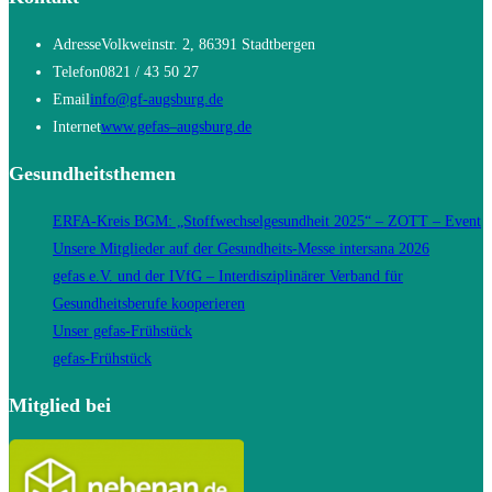
Adresse
Volkweinstr. 2, 86391 Stadtbergen
Telefon
0821 / 43 50 27
Opens
Email
info@gf-augsburg.de
in
Opens
Internet
www.gefas–augsburg.de
your
in
Gesundheitsthemen
application
a
new
ERFA-Kreis BGM: „Stoffwechselgesundheit 2025“ – ZOTT – Event
tab
Unsere Mitglieder auf der Gesundheits-Messe intersana 2026
gefas e.V. und der IVfG – Interdisziplinärer Verband für
Gesundheitsberufe kooperieren
Unser gefas-Frühstück
gefas-Frühstück
Mitglied bei