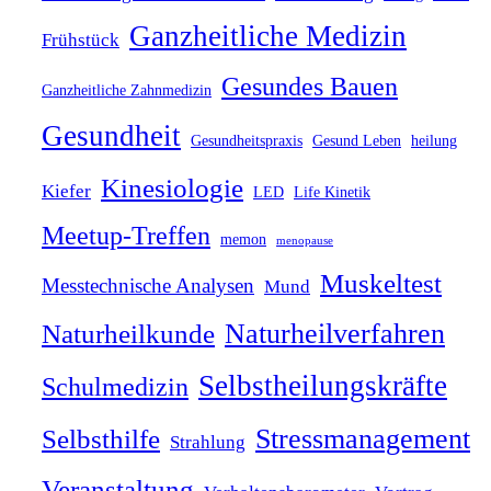
Ganzheitliche Medizin
Frühstück
Gesundes Bauen
Ganzheitliche Zahnmedizin
Gesundheit
Gesundheitspraxis
Gesund Leben
heilung
Kinesiologie
Kiefer
LED
Life Kinetik
Meetup-Treffen
memon
menopause
Muskeltest
Messtechnische Analysen
Mund
Naturheilverfahren
Naturheilkunde
Selbstheilungskräfte
Schulmedizin
Stressmanagement
Selbsthilfe
Strahlung
Veranstaltung