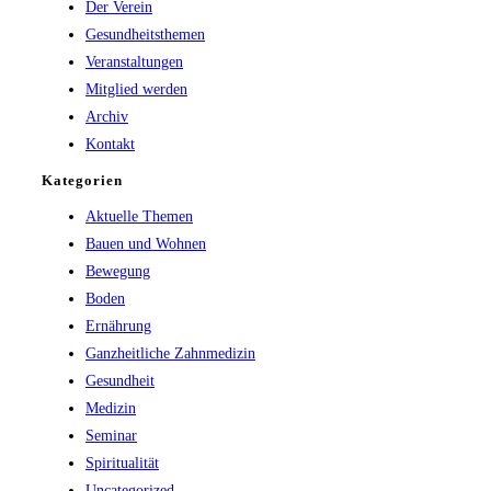
Der Verein
the
Gesundheitsthemen
search
Veranstaltungen
panel.
Mitglied werden
Archiv
Kontakt
Kategorien
Aktuelle Themen
Bauen und Wohnen
Bewegung
Boden
Ernährung
Ganzheitliche Zahnmedizin
Gesundheit
Medizin
Seminar
Spiritualität
Uncategorized