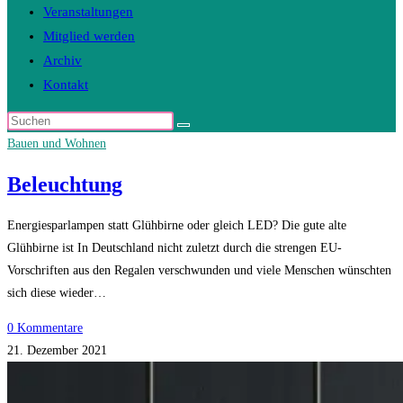
Veranstaltungen
Mitglied werden
Archiv
Kontakt
Diese
Website
Bauen und Wohnen
durchsuchen
Beleuchtung
Energiesparlampen statt Glühbirne oder gleich LED? Die gute alte
Glühbirne ist In Deutschland nicht zuletzt durch die strengen EU-
Vorschriften aus den Regalen verschwunden und viele Menschen wünschten
sich diese wieder…
0 Kommentare
21. Dezember 2021