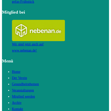
gefas-Frühstück
Mitglied bei
Wir sind jetzt auch auf
www.nebenan.de!
Menü
Home
Der Verein
Gesundheitsthemen
Veranstaltungen
Mitglied werden
Archiv
Kontakt