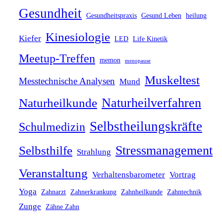
Gesundheit
Gesundheitspraxis
Gesund Leben
heilung
Kinesiologie
Kiefer
LED
Life Kinetik
Meetup-Treffen
memon
menopause
Muskeltest
Messtechnische Analysen
Mund
Naturheilverfahren
Naturheilkunde
Selbstheilungskräfte
Schulmedizin
Stressmanagement
Selbsthilfe
Strahlung
Veranstaltung
Verhaltensbarometer
Vortrag
Yoga
Zahnarzt
Zahnerkrankung
Zahnheilkunde
Zahntechnik
Zunge
Zähne Zahn