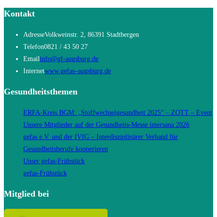
Kontakt
Adresse
Volkweinstr. 2, 86391 Stadtbergen
Telefon
0821 / 43 50 27
Opens
Email
info@gf-augsburg.de
in
Opens
Internet
www.gefas–augsburg.de
your
in
Gesundheitsthemen
application
a
new
ERFA-Kreis BGM: „Stoffwechselgesundheit 2025“ – ZOTT – Event
tab
Unsere Mitglieder auf der Gesundheits-Messe intersana 2026
gefas e.V. und der IVfG – Interdisziplinärer Verband für
Gesundheitsberufe kooperieren
Unser gefas-Frühstück
gefas-Frühstück
Mitglied bei