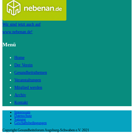
Wir sind jetzt auch auf
www.nebenan.de!
Menü
Home
Der Verein
Gesundheitsthemen
Veranstaltungen
Mitglied werden
Archiv
Kontakt
Impressum
Datenschutz
Satzung
Geschäftsbedingungen
Copyright Gesundheitsforum Augsburg-Schwaben e.V. 2021