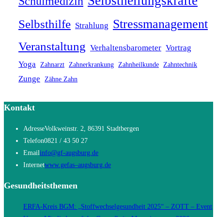
Selbstheilungskräfte
Schulmedizin
Stressmanagement
Selbsthilfe
Strahlung
Veranstaltung
Verhaltensbarometer
Vortrag
Yoga
Zahnarzt
Zahnerkrankung
Zahnheilkunde
Zahntechnik
Zunge
Zähne Zahn
Kontakt
Adresse
Volkweinstr. 2, 86391 Stadtbergen
Telefon
0821 / 43 50 27
Opens
Email
info@gf-augsburg.de
in
Opens
Internet
www.gefas–augsburg.de
your
in
Gesundheitsthemen
application
a
new
ERFA-Kreis BGM: „Stoffwechselgesundheit 2025“ – ZOTT – Event
tab