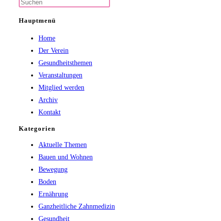
Press
Escape
Hauptmenü
to
Home
close
Der Verein
the
Gesundheitsthemen
search
Veranstaltungen
panel.
Mitglied werden
Archiv
Kontakt
Kategorien
Aktuelle Themen
Bauen und Wohnen
Bewegung
Boden
Ernährung
Ganzheitliche Zahnmedizin
Gesundheit