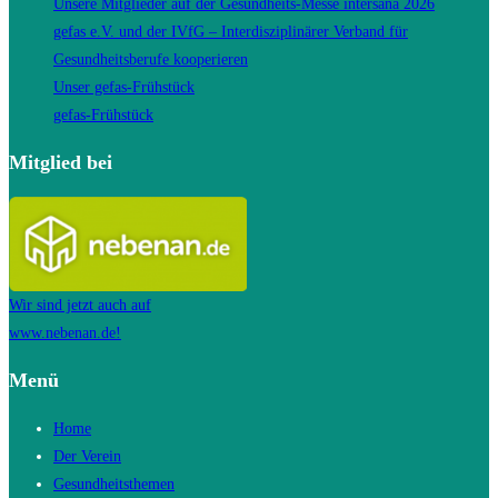
Unsere Mitglieder auf der Gesundheits-Messe intersana 2026
gefas e.V. und der IVfG – Interdisziplinärer Verband für
Gesundheitsberufe kooperieren
Unser gefas-Frühstück
gefas-Frühstück
Mitglied bei
Wir sind jetzt auch auf
www.nebenan.de!
Menü
Home
Der Verein
Gesundheitsthemen