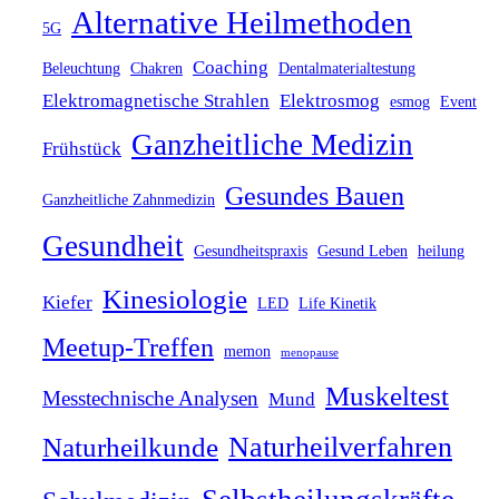
Alternative Heilmethoden
5G
Coaching
Beleuchtung
Chakren
Dentalmaterialtestung
Elektromagnetische Strahlen
Elektrosmog
esmog
Event
Ganzheitliche Medizin
Frühstück
Gesundes Bauen
Ganzheitliche Zahnmedizin
Gesundheit
Gesundheitspraxis
Gesund Leben
heilung
Kinesiologie
Kiefer
LED
Life Kinetik
Meetup-Treffen
memon
menopause
Muskeltest
Messtechnische Analysen
Mund
Naturheilverfahren
Naturheilkunde