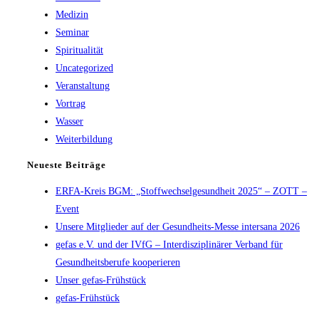
Medizin
Seminar
Spiritualität
Uncategorized
Veranstaltung
Vortrag
Wasser
Weiterbildung
Neueste Beiträge
ERFA-Kreis BGM: „Stoffwechselgesundheit 2025“ – ZOTT –
Event
Unsere Mitglieder auf der Gesundheits-Messe intersana 2026
gefas e.V. und der IVfG – Interdisziplinärer Verband für
Gesundheitsberufe kooperieren
Unser gefas-Frühstück
gefas-Frühstück