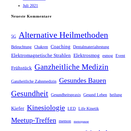
Juli 2021
Neueste Kommentare
Alternative Heilmethoden
5G
Coaching
Beleuchtung
Chakren
Dentalmaterialtestung
Elektromagnetische Strahlen
Elektrosmog
esmog
Event
Ganzheitliche Medizin
Frühstück
Gesundes Bauen
Ganzheitliche Zahnmedizin
Gesundheit
Gesundheitspraxis
Gesund Leben
heilung
Kinesiologie
Kiefer
LED
Life Kinetik
Meetup-Treffen
memon
menopause