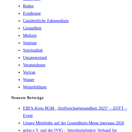
Boden
Ernährung
Ganzheitliche Zahnmedizin
Gesundheit
Medizin
Seminar
Spiritualität
Uncategorized
Veranstaltung
Vortrag
Wasser
Weiterbildung
Neueste Beiträge
ERFA-Kreis BGM: „Stoffwechselgesundheit 2025“ – ZOTT –
Event
Unsere Mitglieder auf der Gesundheits-Messe intersana 2026
gefas e.V. und der IVfG – Interdisziplinärer Verband für