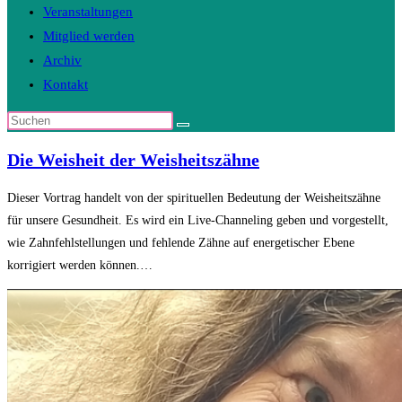
Veranstaltungen
Mitglied werden
Archiv
Kontakt
Diese
Website
Die Weisheit der Weisheitszähne
durchsuchen
Dieser Vortrag handelt von der spirituellen Bedeutung der Weisheitszähne
für unsere Gesundheit. Es wird ein Live-Channeling geben und vorgestellt,
wie Zahnfehlstellungen und fehlende Zähne auf energetischer Ebene
korrigiert werden können.…