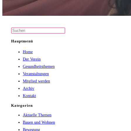
Press
Escape
Hauptmenü
to
Home
close
Der Verein
the
Gesundheitsthemen
search
Veranstaltungen
panel.
Mitglied werden
Archiv
Kontakt
Kategorien
Aktuelle Themen
Bauen und Wohnen
Bewegung