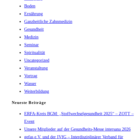
Boden
Ernährung
Ganzheitliche Zahnmedizin
Gesundheit
Medizin
Seminar
Spiritualität
Uncategorized
Veranstaltung
Vortrag
Wasser
Weiterbildung
Neueste Beiträge
ERFA-Kreis BGM: „Stoffwechselgesundheit 2025“ – ZOTT –
Event
Unsere Mitglieder auf der Gesundheits-Messe intersana 2026
gefas e.V. und der IVfG – Interdisziplinärer Verband für