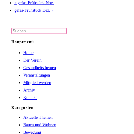
«
gefas-Frühstück Nov.
gefas-Frühstück Dez.
»
Press
Escape
Hauptmenü
to
Home
close
Der Verein
the
Gesundheitsthemen
search
Veranstaltungen
panel.
Mitglied werden
Archiv
Kontakt
Kategorien
Aktuelle Themen
Bauen und Wohnen
Bewegung