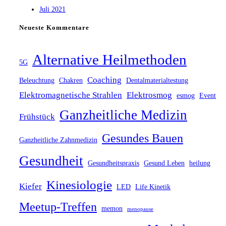
Juli 2021
Neueste Kommentare
Alternative Heilmethoden
5G
Coaching
Beleuchtung
Chakren
Dentalmaterialtestung
Elektromagnetische Strahlen
Elektrosmog
esmog
Event
Ganzheitliche Medizin
Frühstück
Gesundes Bauen
Ganzheitliche Zahnmedizin
Gesundheit
Gesundheitspraxis
Gesund Leben
heilung
Kinesiologie
Kiefer
LED
Life Kinetik
Meetup-Treffen
memon
menopause