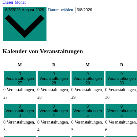
Dieser Monat
6/8/2026
August 2026
Datum wählen.
Kalender von Veranstaltungen
Montag
Dienstag
Mittwoch
Donner
M
D
M
D
0
0
0
0
Veranstaltungen
Veranstaltungen
Veranstaltungen
Veranstaltungen
27
28
29
30
0 Veranstaltungen,
0 Veranstaltungen,
0 Veranstaltungen,
0 Veranstaltungen,
27
28
29
30
0
0
0
0
Veranstaltungen
Veranstaltungen
Veranstaltungen
Veranstaltungen
3
4
5
6
0 Veranstaltungen,
0 Veranstaltungen,
0 Veranstaltungen,
0 Veranstaltungen,
3
4
5
6