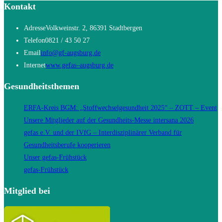
Kontakt
Adresse
Volkweinstr. 2, 86391 Stadtbergen
Telefon
0821 / 43 50 27
Opens
Email
info@gf-augsburg.de
in
Opens
Internet
www.gefas–augsburg.de
your
in
Gesundheitsthemen
application
a
new
ERFA-Kreis BGM: „Stoffwechselgesundheit 2025“ – ZOTT – Event
tab
Unsere Mitglieder auf der Gesundheits-Messe intersana 2026
gefas e.V. und der IVfG – Interdisziplinärer Verband für
Gesundheitsberufe kooperieren
Unser gefas-Frühstück
gefas-Frühstück
Mitglied bei