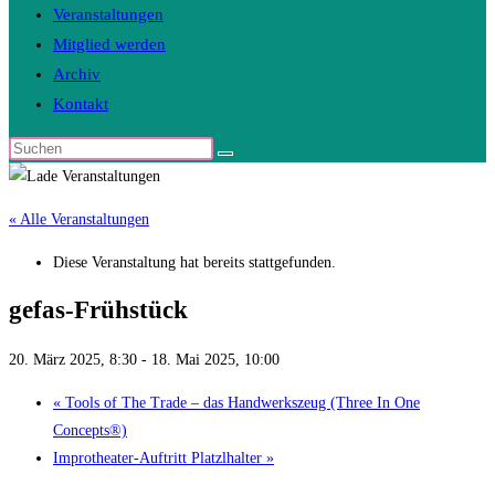
Veranstaltungen
Mitglied werden
Archiv
Kontakt
Diese
Website
durchsuchen
« Alle Veranstaltungen
Diese Veranstaltung hat bereits stattgefunden.
gefas-Frühstück
20. März 2025, 8:30
-
18. Mai 2025, 10:00
«
Tools of The Trade – das Handwerkszeug (Three In One
Concepts®)
Improtheater-Auftritt Platzlhalter
»