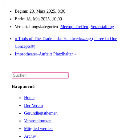
Beginn:
20. März 2025, 8:30
Ende:
18. Mai 2025, 10:00
Veranstaltungskategorien:
Meetup-Treffen
,
Veranstaltung
«
Tools of The Trade – das Handwerkszeug (Three In One
Concepts®)
Improtheater-Auftritt Platzlhalter
»
Press
Escape
Hauptmenü
to
Home
close
Der Verein
the
Gesundheitsthemen
search
Veranstaltungen
panel.
Mitglied werden
Archiv