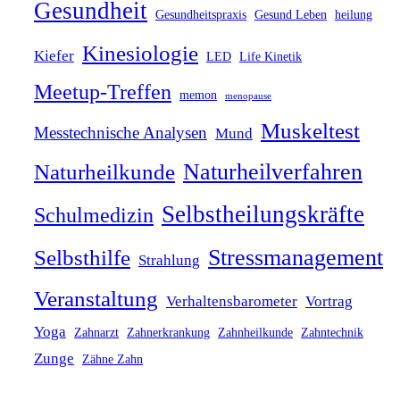
Gesundheit
Gesundheitspraxis
Gesund Leben
heilung
Kinesiologie
Kiefer
LED
Life Kinetik
Meetup-Treffen
memon
menopause
Muskeltest
Messtechnische Analysen
Mund
Naturheilverfahren
Naturheilkunde
Selbstheilungskräfte
Schulmedizin
Stressmanagement
Selbsthilfe
Strahlung
Veranstaltung
Verhaltensbarometer
Vortrag
Yoga
Zahnarzt
Zahnerkrankung
Zahnheilkunde
Zahntechnik
Zunge
Zähne Zahn