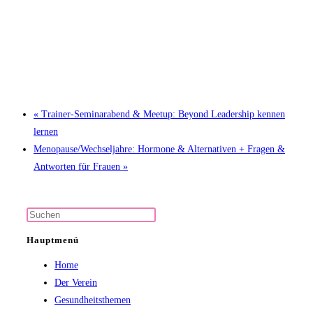
«
Trainer-Seminarabend & Meetup: Beyond Leadership kennen
lernen
Menopause/Wechseljahre: Hormone & Alternativen + Fragen &
Antworten für Frauen
»
Press
Escape
Hauptmenü
to
Home
close
Der Verein
the
Gesundheitsthemen
search