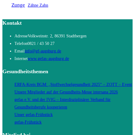
Zunge
Zähne Zahn
Kontakt
Adresse
Volkweinstr. 2, 86391 Stadtbergen
Telefon
0821 / 43 50 27
Opens
Email
info@gf-augsburg.de
in
Opens
Internet
www.gefas–augsburg.de
your
in
Gesundheitsthemen
application
a
new
ERFA-Kreis BGM: „Stoffwechselgesundheit 2025“ – ZOTT – Event
tab
Unsere Mitglieder auf der Gesundheits-Messe intersana 2026
gefas e.V. und der IVfG – Interdisziplinärer Verband für
Gesundheitsberufe kooperieren
Unser gefas-Frühstück
gefas-Frühstück