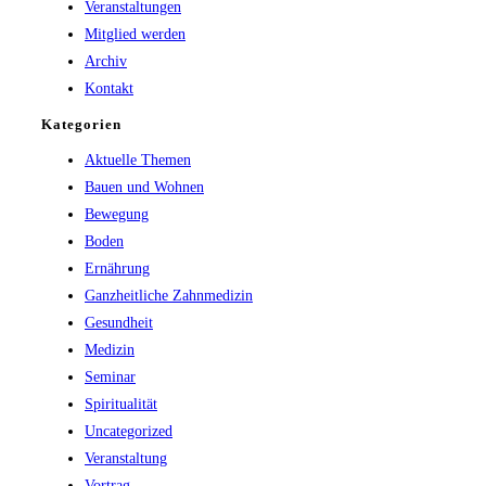
Veranstaltungen
panel.
Mitglied werden
Archiv
Kontakt
Kategorien
Aktuelle Themen
Bauen und Wohnen
Bewegung
Boden
Ernährung
Ganzheitliche Zahnmedizin
Gesundheit
Medizin
Seminar
Spiritualität
Uncategorized
Veranstaltung
Vortrag