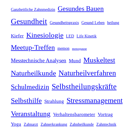
Gesundes Bauen
Ganzheitliche Zahnmedizin
Gesundheit
Gesundheitspraxis
Gesund Leben
heilung
Kinesiologie
Kiefer
LED
Life Kinetik
Meetup-Treffen
memon
menopause
Muskeltest
Messtechnische Analysen
Mund
Naturheilverfahren
Naturheilkunde
Selbstheilungskräfte
Schulmedizin
Stressmanagement
Selbsthilfe
Strahlung
Veranstaltung
Verhaltensbarometer
Vortrag
Yoga
Zahnarzt
Zahnerkrankung
Zahnheilkunde
Zahntechnik