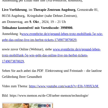
Anmeldung per Email oder hier (via eventbrite, kostenlos),
Live-Vorführung
, im
Therapie Zentrum Augsburg,
Grenzstraße 81,
86156 Augsburg
,
Kriegshaber (nahe Dehner.Zentrum),
am Donnerstag, am
9. Okt
., 2024, 19 – 21 Uh
Teilnahme kostenfrei! mit Vorteilscode
: 3998900.
Anmeldung: h
www.eventbrite.de/e/gesund-leben-trotz-mobilfunk-5g-wie-
geht-das-online-live-im-herbst-tickets-1749073870029
,
sowie zuvor Online (Webinar), siehe
www.eventbrite.de/e/gesund-leben-
trotz-mobilfunk-5g-wie-geht-das-online-live-im-herbst-tickets-
1749073870029
,
Sehen Sie auch anbei das PDF: Elektrosmog und Feinstaub – die lautlose
Gefährdung Ihrer Gesundheit
Video zum Thema:
https://www.youtube.com/watch?v=E0i-V89X3cM
Bild: https://www.memon.eu/de-CH/ueber-memon/technologie/