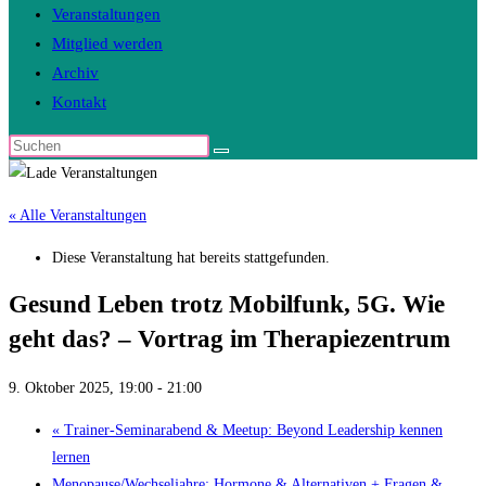
Veranstaltungen
Mitglied werden
Archiv
Kontakt
Diese
Website
durchsuchen
« Alle Veranstaltungen
Diese Veranstaltung hat bereits stattgefunden.
Gesund Leben trotz Mobilfunk, 5G. Wie
geht das? – Vortrag im Therapiezentrum
9. Oktober 2025, 19:00
-
21:00
«
Trainer-Seminarabend & Meetup: Beyond Leadership kennen
lernen
Menopause/Wechseljahre: Hormone & Alternativen + Fragen &